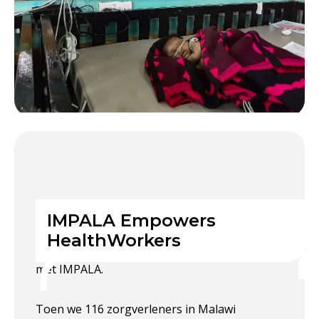
Met IMPALA zagen zorgverleners een
IMPALA Empowers
reductie van 45% in monitoringstijd per
HealthWorkers
dienst, van
3,3 uur naar 1,8
uur per dienst
met IMPALA.
Toen we 116 zorgverleners in Malawi