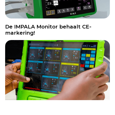
De IMPALA Monitor behaalt CE-
markering!
News
GOAL 3 ontvangt €1 miljoen subsidie